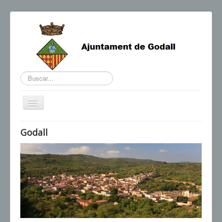
Buscar...
Cambiar
navegación
BENVINGUDA DE L'ALCALDE
Godall
AGENDA I NOTÍCIES
HORARIS D'INTERÈS
CONTACTE
TRÀMITS
SEU ELECTRÒNICA