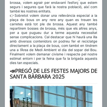
brossa, volem agrair per endavant l’esforç que estem
segurs i segures que farà la nostra població, així com
també les nostres entitats.
👉Sobretot volem donar una rellevància especial a la
plaça de bous on any rere any quan es treuen les
carretes està tot ple de brossa. Aquest any també
repartirem bosses de brossa, més que els altres anys,
per a que pugueu dur a terme aquesta necessitat
sense complicacions. Cal destacar que hi haurà una illa
amb diversos contenidors on podreu fer el reciclatge
directament a la plaça de bous, com també en tindrem
una a l’Àrea de Medi Ambient el dia del sopar del Bou.
Finalment volem demanar civisme i respecte pel nostre
estimat entorn i per la feina que fa la brigada aquests
dies tan especials.
📣PREGÓ DE LES FESTES MAJORS DE
SANTA BÀRBARA 2025