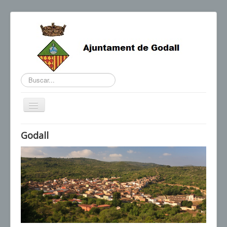
Buscar...
Cambiar
navegación
BENVINGUDA DE L'ALCALDE
Godall
AGENDA I NOTÍCIES
HORARIS D'INTERÈS
CONTACTE
TRÀMITS
SEU ELECTRÒNICA