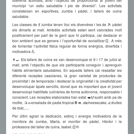
diferents activitats, amb l’objectiu de proporcionar al jovent del
municipi “un estiu saludable i ple de diversió”. Les activitats
consisteixen en esportives, zumba i pàdel, i tallers de cuina
saludable.
Les classes de 💃 zumba tenen lloc els divendres i les de 🎾 pàdel
els dimarts al matí. Ambdós activitats estan sent valorades molt
positivament per part de la gent que hi participa, cal destacar el
bon ambient que es genera i l’oportunitat de socialitzar👏. A més
de fomentar l’activitat física regular de forma enèrgica, divertida i
motivadora.💪
👩‍🍳 Els tallers de cuina es van desenvolupar el 9 i 17 de juliol al
matí, amb l’objectiu de que els participants coneguin i aprenguin
hàbits alimentaris saludables. En aquests tallers cal ressaltar les
diferents receptes casolanes, la gran varietat de productes de
proximitat i de temporada i destacar la originalitat i la creativitat per
desenvolupar àpats senzills, donat que és important que el jovent
desenvolupi habilitats culinàries de forma autònoma, responsable i
conscient. Les receptes elaborades han estat 🍣🥢sushi amb pa de
motlle, 🥭🥗ensalada de pasta tropical🍍🥑, 🍰cheesecake, 🌮truites
de blat,.....
Per últim agrair la dedicació, esforç i energia motivadora de la
monitora de zumba, Maria, el monitor de pàdel, Hèctor i la
professora del taller de cuina, Isabel.👏🫶