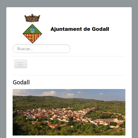
Buscar...
Cambiar
navegación
BENVINGUDA DE L'ALCALDE
Godall
AGENDA I NOTÍCIES
HORARIS D'INTERÈS
CONTACTE
TRÀMITS
SEU ELECTRÒNICA