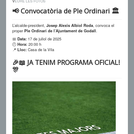
V
EURE LES FOTOS
📢 Convocatòria de Ple Ordinari 🏛️
L’alcalde-president,
Josep Alexis Albiol Roda
, convoca el
proper
Ple Ordinari de l’Ajuntament de Godall
.
📅
Data:
17 de juliol de 2025
🕗
Hora:
20:00 h
📍
Lloc:
Casa de la Vila
🎉📖 JA TENIM PROGRAMA OFICIAL!
🎊