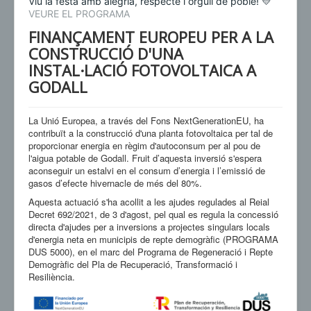
Viu la festa amb alegria, respecte i orgull de poble! 💛
VEURE EL PROGRAMA
FINANÇAMENT EUROPEU PER A LA
CONSTRUCCIÓ D'UNA
INSTAL·LACIÓ FOTOVOLTAICA A
GODALL
La Unió Europea, a través del Fons NextGenerationEU, ha
contribuït a la construcció d'una planta fotovoltaica per tal de
proporcionar energia en règim d'autoconsum per al pou de
l'aigua potable de Godall. Fruit d’aquesta inversió s'espera
aconseguir un estalvi en el consum d’energia i l’emissió de
gasos d’efecte hivernacle de més del 80%.
Aquesta actuació s'ha acollit a les ajudes regulades al Reial
Decret 692/2021, de 3 d'agost, pel qual es regula la concessió
directa d'ajudes per a inversions a projectes singulars locals
d'energia neta en municipis de repte demogràfic (PROGRAMA
DUS 5000), en el marc del Programa de Regeneració i Repte
Demogràfic del Pla de Recuperació, Transformació i
Resiliència.