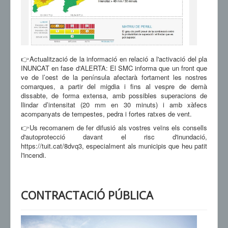
👉Actualització de la informació en relació a l'activació del pla
INUNCAT en fase d'ALERTA: El SMC informa que un front que
ve de l’oest de la península afectarà fortament les nostres
comarques, a partir del migdia i fins al vespre de demà
dissabte, de forma extensa, amb possibles superacions de
llindar d’intensitat (20 mm en 30 minuts) i amb xàfecs
acompanyats de tempestes, pedra i fortes ratxes de vent.
👉Us recomanem de fer difusió als vostres veïns els consells
d'autoprotecció davant el risc d'inundació,
https://tuit.cat/8dvq3, especialment als municipis que heu patit
l'incendi.
CONTRACTACIÓ PÚBLICA