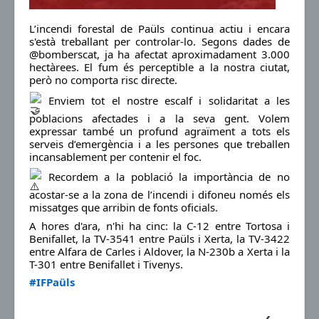
L’incendi forestal de Paüls continua actiu i encara
s'està treballant per controlar-lo. Segons dades de
@bomberscat, ja ha afectat aproximadament 3.000
hectàrees. El fum és perceptible a la nostra ciutat,
però no comporta risc directe.
Enviem tot el nostre escalf i solidaritat a les
poblacions afectades i a la seva gent. Volem
expressar també un profund agraïment a tots els
serveis d’emergència i a les persones que treballen
incansablement per contenir el foc.
Recordem a la població la importància de no
acostar-se a la zona de l’incendi i difoneu només els
missatges que arribin de fonts oficials.
A hores d'ara, n'hi ha cinc: la C-12 entre Tortosa i
Benifallet, la TV-3541 entre Paüls i Xerta, la TV-3422
entre Alfara de Carles i Aldover, la N-230b a Xerta i la
T-301 entre Benifallet i Tivenys.
#IFPaüls