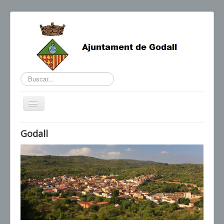
Buscar...
Cambiar
navegación
BENVINGUDA DE L'ALCALDE
Godall
AGENDA I NOTÍCIES
HORARIS D'INTERÈS
CONTACTE
TRÀMITS
SEU ELECTRÒNICA