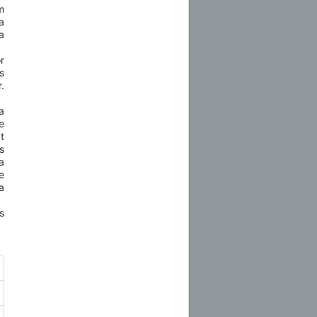
m
a
a
r
s
.
a
e
t
s
a
e
a
s