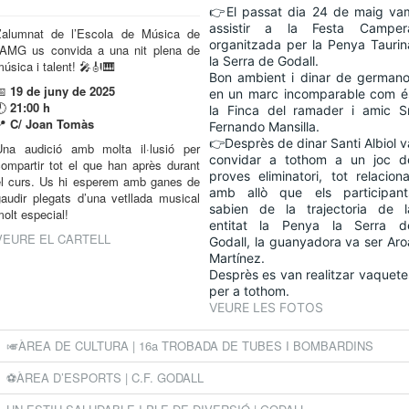
👉El passat dia 24 de maig va
assistir a la Festa Camper
L’alumnat de l’Escola de Música de
organitzada per la Penya Taurin
l’AMG us convida a una nit plena de
la Serra de Godall.
úsica i talent! 🎤🎻🎹
Bon ambient i dinar de germano
📅
19 de juny de 2025
en un marc incomparable com é
🕘
21:00 h
la Finca del ramader i amic Sr
📍
C/ Joan Tomàs
Fernando Mansilla.
👉Desprès de dinar Santi Albiol v
Una audició amb molta il·lusió per
convidar a tothom a un joc d
compartir tot el que han après durant
proves eliminatori, tot relaciona
el curs. Us hi esperem amb ganes de
amb allò que els participant
gaudir plegats d’una vetllada musical
sabien de la trajectoria de l
molt especial!
entitat la Penya la Serra d
VEURE EL CARTELL
Godall, la guanyadora va ser Aro
Martínez.
Desprès es van realitzar vaquete
per a tothom.
VEURE LES FOTOS
🎺ÀREA DE CULTURA | 16a TROBADA DE TUBES I BOMBARDINS
⚽️ÀREA D’ESPORTS | C.F. GODALL