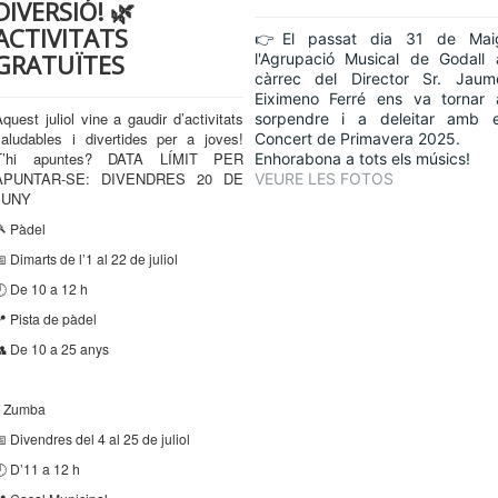
DIVERSIÓ! 🌿
ACTIVITATS
👉El passat dia 31 de Mai
GRATUÏTES
l'Agrupació Musical de Godall 
càrrec del Director Sr. Jaum
Eiximeno Ferré ens va tornar 
quest juliol vine a gaudir d’activitats
sorpendre i a deleitar amb e
saludables i divertides per a joves!
Concert de Primavera 2025.
T’hi apuntes? DATA LÍMIT PER
Enhorabona a tots els músics!
APUNTAR-SE: DIVENDRES 20 DE
VEURE LES FOTOS
JUNY
 Pàdel
 Dimarts de l’1 al 22 de juliol
 De 10 a 12 h
 Pista de pàdel
 De 10 a 25 anys
 Zumba
 Divendres del 4 al 25 de juliol
 D’11 a 12 h