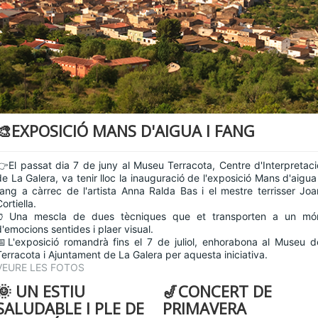
🎨EXPOSICIÓ MANS D'AIGUA I FANG
👉El passat dia 7 de juny al Museu Terracota, Centre d'Interpretaci
de La Galera, va tenir lloc la inauguració de l'exposició Mans d'aigua 
fang a càrrec de l'artista Anna Ralda Bas i el mestre terrisser Joa
ortiella.
🏺Una mescla de dues tècniques que et transporten a un mó
d'emocions sentides i plaer visual.
📅L'exposició romandrà fins el 7 de juliol, enhorabona al Museu d
Terracota i Ajuntament de La Galera per aquesta iniciativa.
VEURE LES FOTOS
🌞 UN ESTIU
🎷CONCERT DE
SALUDABLE I PLE DE
PRIMAVERA