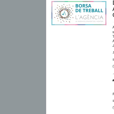
A







