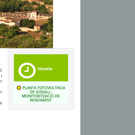
ó
i
n
n
e