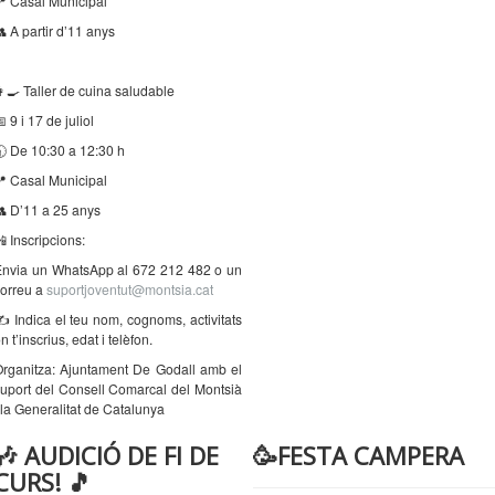
 Casal Municipal
 A partir d’11 anys
‍🍳 Taller de cuina saludable
 9 i 17 de juliol
 De 10:30 a 12:30 h
 Casal Municipal
 D’11 a 25 anys
 Inscripcions:
Envia un WhatsApp al 672 212 482 o un
orreu a
suportjoventut@montsia.cat
️ Indica el teu nom, cognoms, activitats
n t’inscrius, edat i telèfon.
rganitza: Ajuntament De Godall amb el
uport del Consell Comarcal del Montsià
 la Generalitat de Catalunya
🎶 AUDICIÓ DE FI DE
🥳FESTA CAMPERA
CURS! 🎵