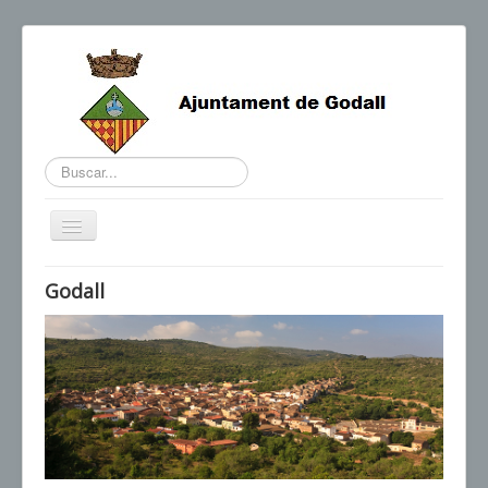
Buscar...
Cambiar
navegación
BENVINGUDA DE L'ALCALDE
Godall
AGENDA I NOTÍCIES
HORARIS D'INTERÈS
CONTACTE
TRÀMITS
SEU ELECTRÒNICA