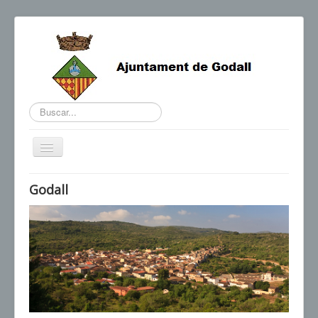
Buscar...
Cambiar
navegación
BENVINGUDA DE L'ALCALDE
Godall
AGENDA I NOTÍCIES
HORARIS D'INTERÈS
CONTACTE
TRÀMITS
SEU ELECTRÒNICA