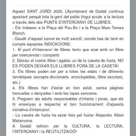
Aquest SANT JORDI 2025, L’Ajuntament de Godall continua
apostant perquè tota la gent del poble tingui accés a la lectura
a través dels dos PUNTS D’INTERCANVI DE LLIBRES.
-
Els trobareu a la Plaça del Pou Bo i a la Plaça Mare Teresa
Blanch.
-
Gaudir d’aquest servei és molt senzill, només has de tenir en
compte aquestes INDICACIONS:
1.
Al punt d’intercanvi de llibres teniu que anar amb un llibre
per intercanviar i compartir.
2.
Deixeu el vostre llibre i agafeu un de la caseta de fusta. NO
ES PODEN DEIXAR ELS LLIBRES FORA DE LA CASETA!
3.
Els llibres poden ser per a totes les edats i de diferents
temàtiques (excepte diccionaris, enciclopèdies, llibre escolars,
etc.)
4.
Els llibres han d’estar en bon estat, sense pàgines
trencades o danyades i amb les tapes senceres.
5.
Preguem als adults responsables d’infants i joves, que els
hi ensenyeu a respectar el bon funcionament d’aquesta
iniciativa d’intercanvi.
-
La caseta de fusta ha estat feta pel fuster Alejandro Albiol
Matamoros.
A Godall tothom per la CULTURA, la LECTURA,
l’INTERCANVI i la REUTILITZACIÓ!