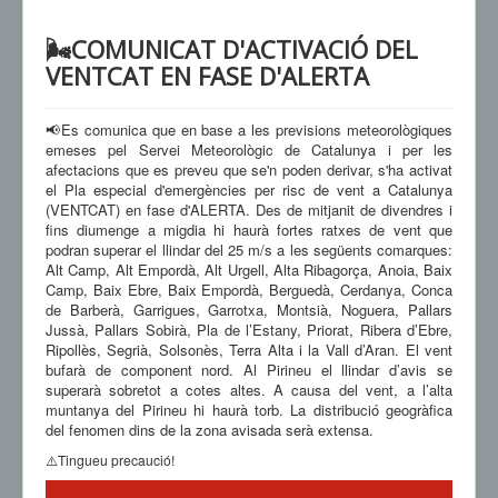
🌬️COMUNICAT D'ACTIVACIÓ DEL
VENTCAT EN FASE D'ALERTA
📢Es comunica que en base a les previsions meteorològiques
emeses pel Servei Meteorològic de Catalunya i per les
afectacions que es preveu que se'n poden derivar, s'ha activat
el Pla especial d'emergències per risc de vent a Catalunya
(VENTCAT) en fase d'ALERTA. Des de mitjanit de divendres i
fins diumenge a migdia hi haurà fortes ratxes de vent que
podran superar el llindar del 25 m/s a les següents comarques:
Alt Camp, Alt Empordà, Alt Urgell, Alta Ribagorça, Anoia, Baix
Camp, Baix Ebre, Baix Empordà, Berguedà, Cerdanya, Conca
de Barberà, Garrigues, Garrotxa, Montsià, Noguera, Pallars
Jussà, Pallars Sobirà, Pla de l’Estany, Priorat, Ribera d’Ebre,
Ripollès, Segrià, Solsonès, Terra Alta i la Vall d’Aran. El vent
bufarà de component nord. Al Pirineu el llindar d’avis se
superarà sobretot a cotes altes. A causa del vent, a l’alta
muntanya del Pirineu hi haurà torb. La distribució geogràfica
del fenomen dins de la zona avisada serà extensa.
⚠️Tingueu precaució!