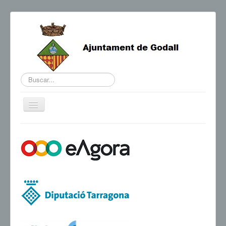
Buscar...
Cambiar
navegación
BENVINGUDA DE L'ALCALDE
AGENDA I NOTÍCIES
HORARIS D'INTERÈS
CONTACTE
TRÀMITS
SEU ELECTRÒNICA